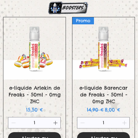
boosters
Promo
Aperçu rapide
Aperçu rapide
e-liquide Arlekin de
e-liquide Barencar
Freaks - 50ml - 0mg
de Freaks - 50ml -
ZHC
0mg ZHC
Prix
Prix original
Prix promoti
15,50 €
14,90 €
8,00 €