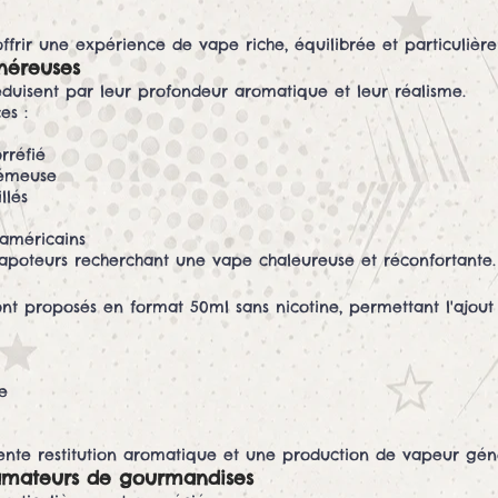
frir une expérience de vape riche, équilibrée et particulièrem
néreuses
duisent par leur profondeur aromatique et leur réalisme.
es :
rréfié
rémeuse
llés
 américains
vapoteurs recherchant une vape chaleureuse et réconfortante.
nt proposés en format 50ml sans nicotine, permettant l'ajout 
e
lente restitution aromatique et une production de vapeur gén
 amateurs de gourmandises