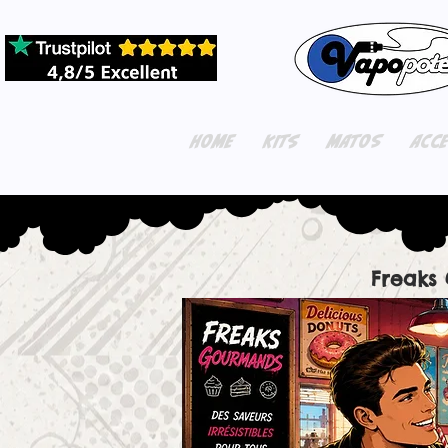
HOME
KITS
MATOS
ACC
Freaks