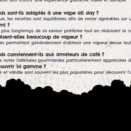
in afin d'offrir une expérience gustative fidèle et durable.
ds sont-ils adaptés à une vape all day ?
e, les recettes sont équilibrées afin de rester agréables sur u
ml ?
plus longtemps de sa saveur préférée tout en réduisant le coû
isent-elles beaucoup de vapeur ?
lles permettent généralement d'obtenir une vapeur dense tou
ds conviennent-ils aux amateurs de café ?
des notes caféinées gourmandes particulièrement appréciées 
couvrir la gamme ?
é et vanille sont souvent les plus populaires pour découvrir 