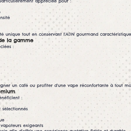
rticulièrement appréciée pour :
e
nsité
é unique tout en conservant l'ADN gourmand caractéristique 
s de la gamme
ciées :
gner un café ou profiter d'une vape réconfortante à tout mo
remium
néficient :
sélectionnés
que
vapoteurs exigeants