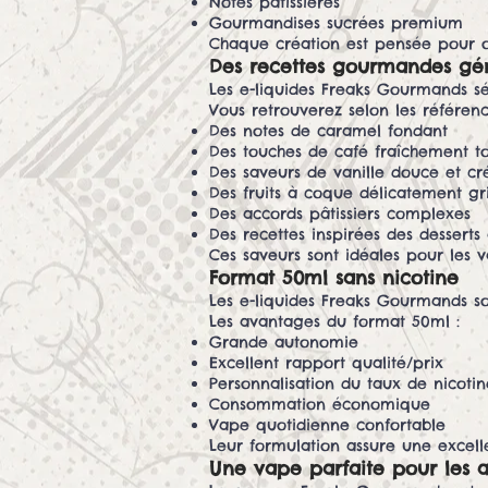
Notes pâtissières
Gourmandises sucrées premium
Chaque création est pensée pour of
Des recettes gourmandes gé
Les e-liquides Freaks Gourmands sé
Vous retrouverez selon les référenc
Des notes de caramel fondant
Des touches de café fraîchement to
Des saveurs de vanille douce et c
Des fruits à coque délicatement gri
Des accords pâtissiers complexes
Des recettes inspirées des desserts
Ces saveurs sont idéales pour les 
Format 50ml sans nicotine
Les e-liquides Freaks Gourmands so
Les avantages du format 50ml :
Grande autonomie
Excellent rapport qualité/prix
Personnalisation du taux de nicotin
Consommation économique
Vape quotidienne confortable
Leur formulation assure une excel
Une vape parfaite pour les