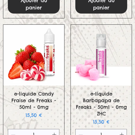
Ajouter au
Ajouter au
panier
panier
Aperçu rapide
Aperçu rapide
e-liquide Candy
e-liquide
Fraise de Freaks -
Barbapapa de
50ml - 0mg
Freaks - 50ml - 0mg
ZHC
Prix
15,50 €
Prix
15,50 €