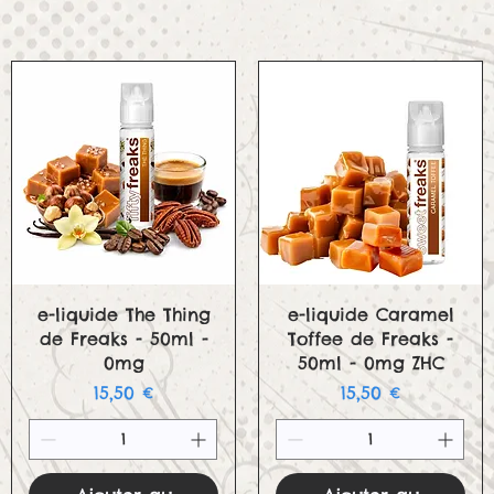
Aperçu rapide
Aperçu rapide
e-liquide The Thing
e-liquide Caramel
de Freaks - 50ml -
Toffee de Freaks -
0mg
50ml - 0mg ZHC
onnel
Prix
Prix
15,50 €
15,50 €