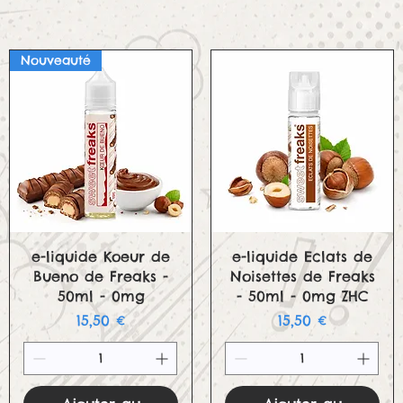
Nouveauté
Aperçu rapide
Aperçu rapide
e-liquide Koeur de
e-liquide Eclats de
Bueno de Freaks -
Noisettes de Freaks
50ml - 0mg
- 50ml - 0mg ZHC
Prix
Prix
15,50 €
15,50 €