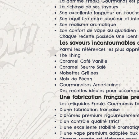
La gamme Freaks Gourmands est pa
La richesse de ses saveurs
Son excellente longueur en bouch
Son équilibre entre douceur et inte
Son réalisme aromatique
Son confort de vape au quotidien
Chaque recette possède une identit
Les saveurs incontournable
Parmi les références les plus appré
The Thing
Caramel Café Vanille
Caramel Beurre Salé
Noisettes Grillées
Noix de Pécan
Gourmandises Américaines
Des recettes idéales pour accompa
Une fabrication française p
Les e-liquides Freaks Gourmands bé
D'une fabrication française
D'arômes premium rigoureusement 
D'un contrôle qualité strict
D'une excellente stabilité aromati
D'une vape premium adaptée aux 