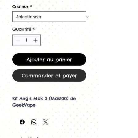
Couleur
*
Quantité
*
Ajouter au panier
Commander et payer
Kit Aegis Max 2 (Max100) de
GeekVape
Le kit de vape Geekvape Aegis
Max 2 (Max100) est conçu pour
être durable, ce qui signifie que
vous pouvez vous sentir à l'aise