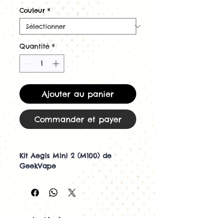
Couleur
*
Quantité
*
Ajouter au panier
Commander et payer
Kit Aegis Mini 2 (M100) de
GeekVape
Le kit de vape GeekVape Aegis
Mini 2 est à la fois puissant et
au format de poche – idéal
pour vapoter sous ohm en