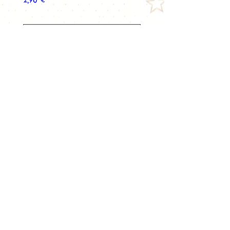
2,90 €
22,90 €
Ajouter au panier
© 2026
www.vapopote.com
​APPELEZ-NOUS
Tel :
09 72 66 31 18