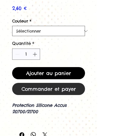
Prix
2,60 €
Couleur
*
Quantité
*
Ajouter au panier
Commander et payer
Protection Silicone Accus
20700/21700
Il est très important de protéger
vos accus surtout lors de