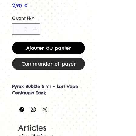
Prix
2,90 €
Quantité
*
Ajouter au panier
Commander et payer
Pyrex Bubble 5 ml – Lost Vape
Centaurus Tank
Capacité optimisée, design
élégant, vape sans interruption
Le remplacement idéal pour ton
clearomiseur Centaurus /
Articles
Centaurus Quest
: ce verre