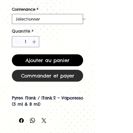
Contenance
*
Quantité
*
Ajouter au panier
Commander et payer
Pyrex iTank / iTank 2 – Vaporesso
(5 ml & 8 ml)
Capacité améliorée et
remplacement facile pour tes
clearomiseurs iTank