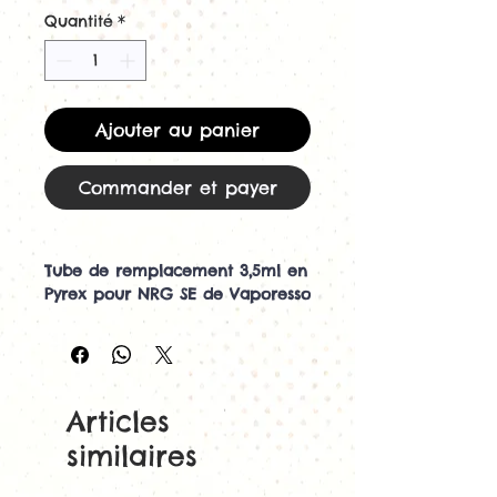
Quantité
*
Ajouter au panier
Commander et payer
Tube de remplacement 3,5ml en
Pyrex pour NRG SE de Vaporesso
Le verre de remplacement offre
une solution appropriée pour
réparer votre réservoir en verre
sans avoir à acheter un tout
Articles
nouveau réservoir.
similaires
Nous vous recommandons