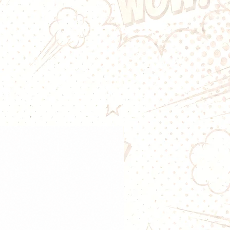
andons d'investir dans un
conserver comme pièce de
d'urgence.
Nouveauté