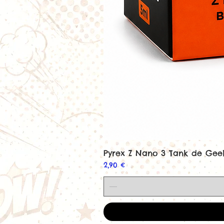
Pyrex Z Nano 3 Tank de Ge
Prix
2,90 €