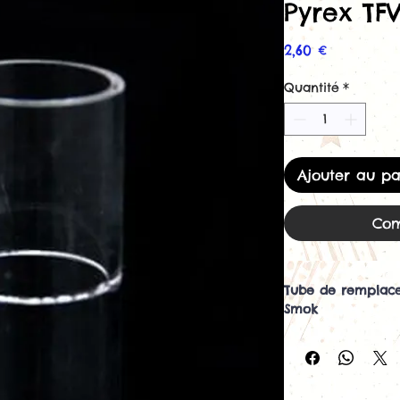
Pyrex TF
Prix
2,60 €
Quantité
*
Ajouter au pa
Com
Tube de remplace
Smok
Le verre de remp
appropriée pour r
sans avoir à ache