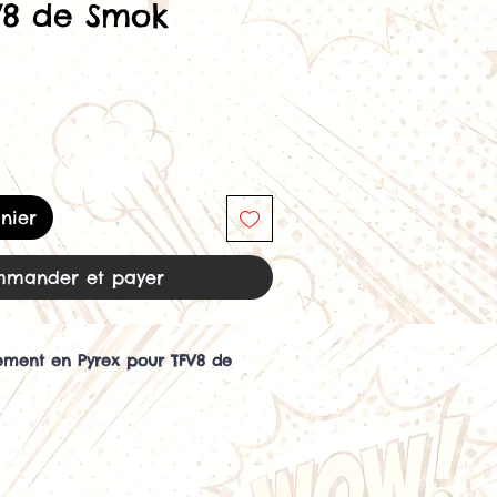
V8 de Smok
nier
mander et payer
ment en Pyrex pour TFV8 de
lacement offre une solution
éparer votre réservoir en verre
ter un tout nouveau réservoir.