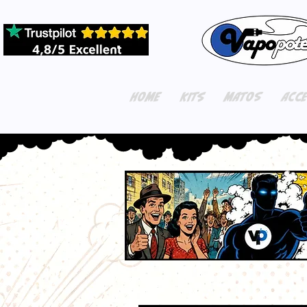
HOME
KITS
MATOS
ACC