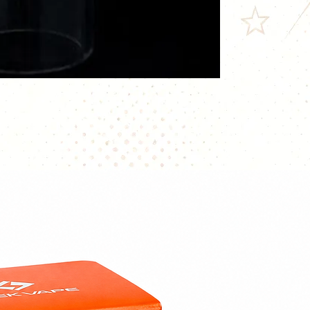
Nous vous recomm
remplacement à 
rechange en cas 
Vendu à l'unité