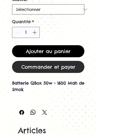
Quantité
*
Ajouter au panier
Commander et payer
Batterie QBox 50w - 1600 Mah de
Smok
La description
Petite Box compacte de 5,5 cm
de hauteur X 2,2 cm de largeur
Articles
Une puissance élevée, garantit