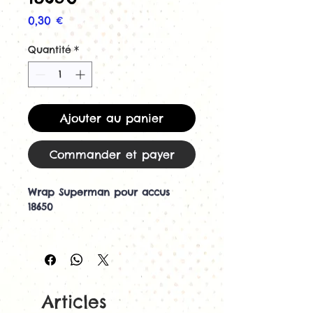
Prix
0,30 €
Quantité
*
Ajouter au panier
Commander et payer
Wrap Superman pour accus
18650
Protégez vos
accus 18650 avec ce wrap
Superman.
Les accus dont la protection
Articles
d'origine est déchirée est un