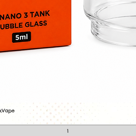
Saveurs d'agrum
Fraîcheur inten
Dosage simple 
Format écono
Fabrication fra
Excellent rend
Idéal pour une
Caractéristiques
Marque :
Freak
Gamme :
Freez
Saveur :
Citron,
Type :
Concentr
Contenance :
3
Dosage conseill
Temps de steep
Origine :
Franc
Fabrication :
Fr
ekVape
Aperçu rapide
À diluer dans
Ne pas vapoter
Interdit aux mi
FAQ