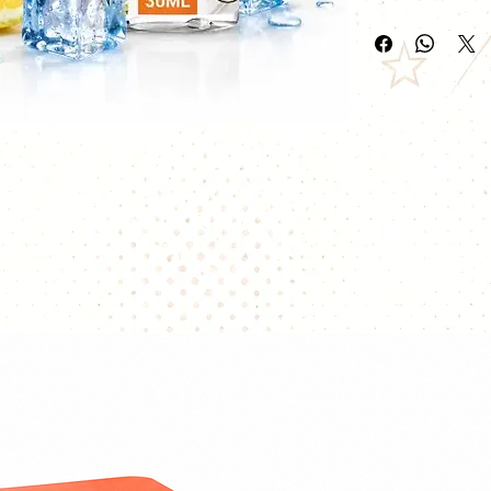
Freaks 30ml de F
Le concentré Citr
de Freaks marie l'
douceur naturelle
Cette alliance d'
fraîcheur intense
particulièrement
Fabriqué en Fran
destiné aux amate
e-liquide fruité, t
Une recette d'agr
Le citron apporte
légèrement zestées
tandis que la clé
ses saveurs juteus
La fraîcheur inte
Freezy Freaks vie
offrir une vape d
la journée.
À la dégustation, 
Un citron vif e
Une clémentine