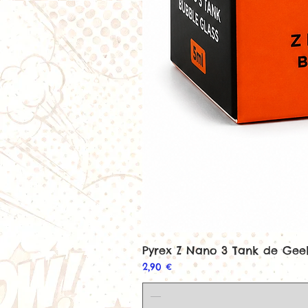
Pyrex Z Nano 3 Tank de Ge
Prix
2,90 €