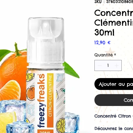
SKU : 37603210860
Concentr
Clémenti
30ml
Prix
12,90 €
Quantité
*
Ajouter au pa
Com
Concentré Citron
Découvrez le con