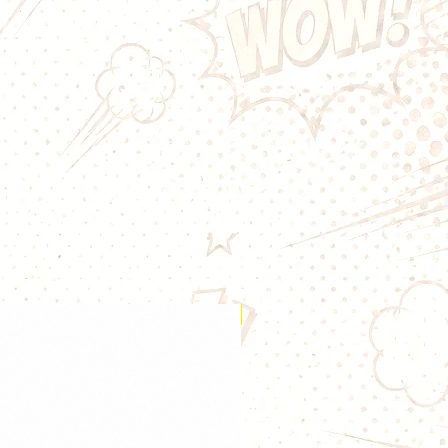
reaks
on Clémentine Freezy Freaks 30ml
acidité vive du citron à la
ment sucrée de la clémentine.
agrumes est sublimée par une
 qui apporte une sensation glacée
 agréable à chaque bouffée.
ce, cet arôme concentré est
urs de DIY souhaitant réaliser un
onique et rafraîchissant.
umes pleine de fraîcheur
 des notes acidulées et
 qui réveillent les papilles,
mentine adoucit l'ensemble avec
es et naturellement sucrées.
Nouveauté
nse caractéristique de la gamme
nt compléter cette recette pour
ésaltérante idéale tout au long de
vous retrouverez :
t acidulé
 douce et juteuse