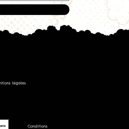
e-t-on dans le concentré Citron
 Freaks ?
ocie un citron acidulé à une
 et juteuse, le tout accompagné
tense.
er ?
mandé est de
15%
dans une base
e concentré seul ?
es concentrés DIY, il doit
tre dilué dans une base avant
de peut-on préparer avec un
tions légales
e 15%, un flacon permet de
200ml d'e-liquide DIY
.
 très frais ?
les arômes de la gamme Freezy
ne fraîcheur intense qui sublime
umes.
Conditions
raicheurs en 50ml