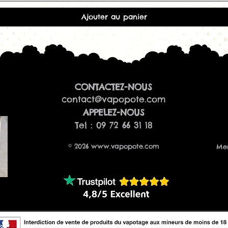
Quel goût retrouv
Clémentine Freezy
Ajouter au panier
Cette recette ass
clémentine douce
d'une fraîcheur in
Quel dosage utilis
Le dosage recom
50/50 PG/VG.
CONTACTEZ-NOUS
Peut-on vapoter c
contact@vapopote.com
Non. Comme tous l
obligatoirement ê
​APPELEZ-NOUS
utilisation.
Tel : 09 72 66 31 18
Combien de liqui
flacon de 30ml ?
© 2026
www.vapopote.com
Men
Avec un dosage d
préparer jusqu'à
Ce concentré est-il
Oui. Comme tous 
Freaks, il offre u
les saveurs d'agr
Voir les Freaks F