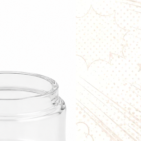
intense
uitée parfaitement équilibrée
e en all-day
ndé
on Clémentine Freezy Freaks doit
ne base PG/VG avant utilisation.
ase 50/50 PG/VG
tré pour 100ml de liquide final
tré pour 200ml de liquide final
ion (Steep)
inement des saveurs :
conseillé : 3 à 7 jours
es sont rapidement perceptibles
ibre entre le citron, la clémentine
affine après quelques jours de
le concentré Citron Clémentine
ron et clémentine