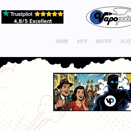
HOME
KITS
MATOS
ACC