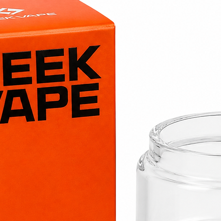
Une fraîcheur 
Une recette fr
Une vape idéal
Dosage recomma
Le concentré Citr
être dilué dans u
Dosage conseillé :
15%
dans une b
Exemples :
15ml de concen
30ml de concen
Temps de maturat
Pour profiter ple
Temps de steep 
Les notes d'agrum
tandis que l'équil
et la fraîcheur s'
maturation.
Pourquoi choisir 
Freezy Freaks ?
Association cit