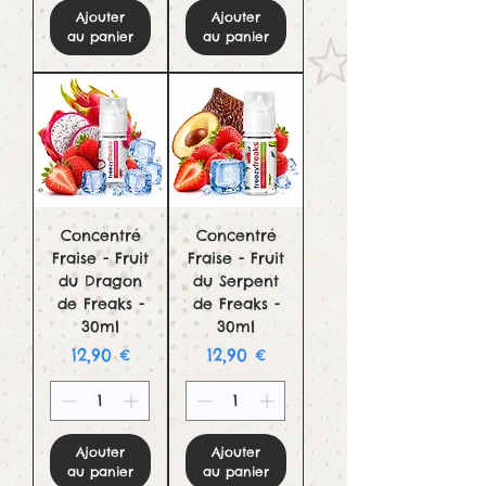
Ajouter
Ajouter
au panier
au panier
Concentré
Concentré
Fraise - Fruit
Fraise - Fruit
du Dragon
du Serpent
de Freaks -
de Freaks -
30ml
30ml
Prix
Prix
12,90 €
12,90 €
Ajouter
Ajouter
au panier
au panier