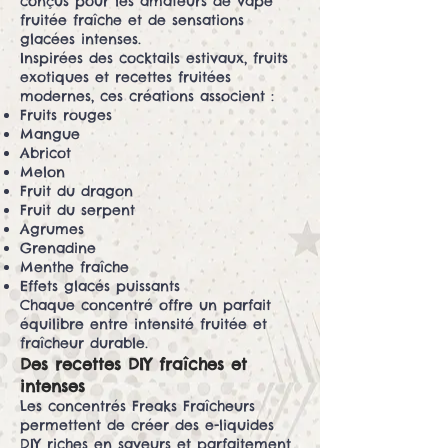
conçus pour les amateurs de vape
fruitée fraîche et de sensations
glacées intenses.
Inspirées des cocktails estivaux, fruits
exotiques et recettes fruitées
modernes, ces créations associent :
Fruits rouges
Mangue
Abricot
Melon
Fruit du dragon
Fruit du serpent
Agrumes
Grenadine
Menthe fraîche
Effets glacés puissants
Chaque concentré offre un parfait
équilibre entre intensité fruitée et
fraîcheur durable.
Des recettes DIY fraîches et
intenses
Les concentrés Freaks Fraîcheurs
permettent de créer des e-liquides
DIY riches en saveurs et parfaitement