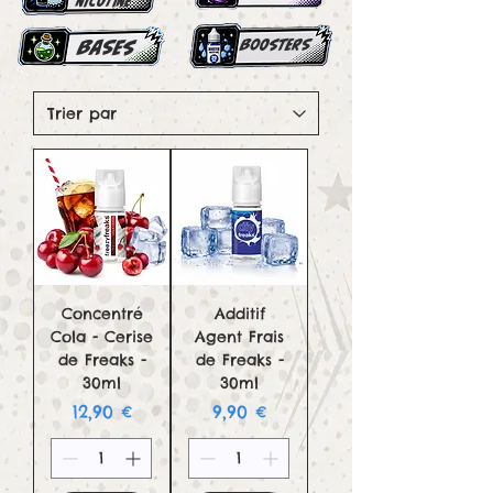
NICOTINE
bases
boosters
Concentré
Additif
Cola - Cerise
Agent Frais
de Freaks -
de Freaks -
30ml
30ml
Prix
Prix
12,90 €
9,90 €