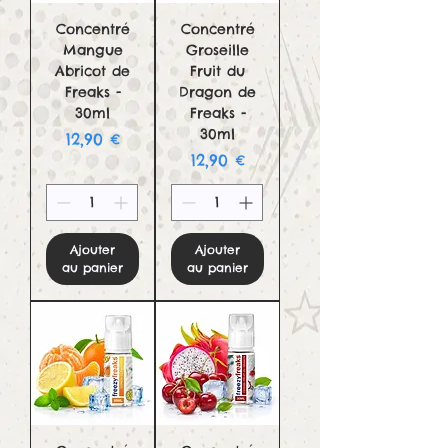
Concentré
Concentré
Mangue
Groseille
Abricot de
Fruit du
Freaks -
Dragon de
30ml
Freaks -
30ml
Prix
12,90 €
Prix
12,90 €
Ajouter
Ajouter
au panier
au panier