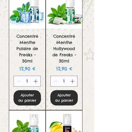
Concentré
Concentré
Menthe
Menthe
Polaire de
Hollywood
Freaks -
de Freaks -
30ml
30ml
Prix
Prix
12,90 €
12,90 €
Ajouter
Ajouter
au panier
au panier