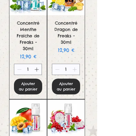
Concentré
Concentré
Menthe
Dragon de
Fraiche de
Freaks -
Freaks -
30ml
30ml
Prix
12,90 €
Prix
12,90 €
Ajouter
Ajouter
au panier
au panier