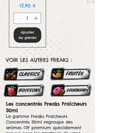
Prix
12,90 €
Ajouter
au panier
VOIR LES AUTRES FREAKS :
FRUITés
classics
boissons
gourmands
Les concentrés Freaks Fraîcheurs
30ml
La gamme Freaks Fraîcheurs
Concentrés 30ml regroupe des
arômes DIY premium spécialement