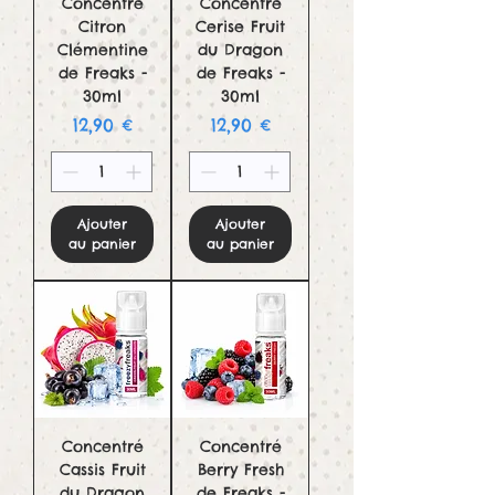
Concentré
Concentré
Citron
Cerise Fruit
Clémentine
du Dragon
de Freaks -
de Freaks -
30ml
30ml
Prix
Prix
12,90 €
12,90 €
Ajouter
Ajouter
au panier
au panier
Concentré
Concentré
Cassis Fruit
Berry Fresh
du Dragon
de Freaks -