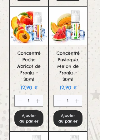
Concentré
Concentré
Peche
Pasteque
Abricot de
Melon de
Freaks -
Freaks -
30ml
30ml
Prix
Prix
12,90 €
12,90 €
Ajouter
Ajouter
au panier
au panier