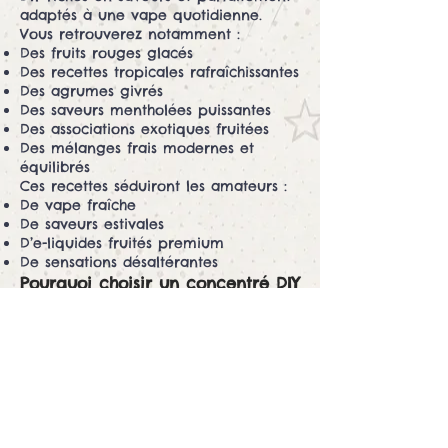
adaptés à une vape quotidienne.
Vous retrouverez notamment :
Des fruits rouges glacés
Des recettes tropicales rafraîchissantes
Des agrumes givrés
Des saveurs mentholées puissantes
Des associations exotiques fruitées
Des mélanges frais modernes et
équilibrés
Ces recettes séduiront les amateurs :
De vape fraîche
De saveurs estivales
D’e-liquides fruités premium
De sensations désaltérantes
Pourquoi choisir un concentré DIY
Freaks Fraîcheurs ?
Les concentrés DIY Freaks Fraîcheurs
permettent :
De personnaliser son taux de nicotine
D’adapter son ratio PG/VG
De créer de grands volumes
économiques
De gérer l’intensité aromatique