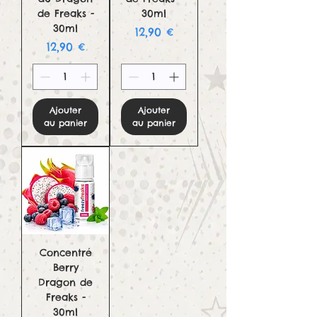
de Freaks -
30ml
30ml
Prix
12,90 €
Prix
12,90 €
Ajouter
Ajouter
au panier
au panier
Concentré
Berry
Dragon de
Freaks -
30ml