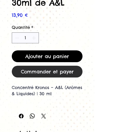
30ml de A&L
Prix
13,90 €
Quantité
*
Ajouter au panier
Commander et payer
Concentré Kronos – A&L (Arômes
& Liquides) | 30 ml
🍓🔥 Un trio fruité mythique sous
une vague de fraîcheur
Le
concentré Kronos
de
A&L
est
un arôme DIY explosif qui
associe la
douceur de la fraise
,