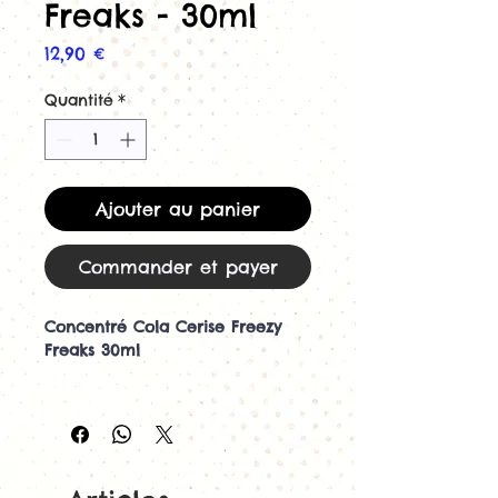
Freaks - 30ml
Prix
12,90 €
Quantité
*
Ajouter au panier
Commander et payer
Concentré Cola Cerise Freezy
Freaks 30ml
Découvrez le concentré Cola
Cerise Freezy Freaks 30ml de
Freaks
Le concentré Cola Cerise Freezy
Freaks 30ml est une recette