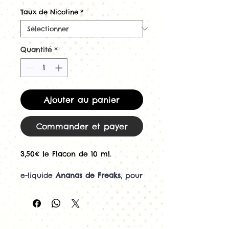
original
promotionnel
Taux de Nicotine
*
Quantité
*
Ajouter au panier
Commander et payer
3,50€ le Flacon de 10 ml.
e-liquide
Ananas de Freaks
, pour
cigarette electronique
Découvrez l'ananas made in
Freaks!