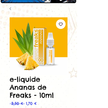
e-liquide
Ananas de
Freaks - 10ml
Prix
Prix
 3,50 € 
1,70 €