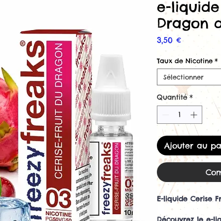
e-liquide
Dragon d
Prix
3,50 €
Taux de Nicotine
*
Sélectionner
Quantité
*
Ajouter au pa
Com
E-liquide Cerise 
Découvrez le e-li