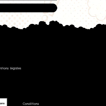
e-t-on dans le e-liquide Cerise
reezy Freaks ?
rise gourmande et juteuse à la
du fruit du dragon, le tout
 fraîcheur intense.
tine sont disponibles ?
proposé en
3 mg, 6 mg et 11 mg
 PG/VG ?
/50 PG/VG
, offrant un excellent
aveurs, hit en gorge et vapeur.
ès frais ?
tions légales
les e-liquides de la gamme
 procure une fraîcheur intense qui
saveurs fruitées.
ettes électroniques est-il
o
50/50 PG/VG
, il est compatible
des pods, cigarettes électroniques
urs classiques.
Conditions