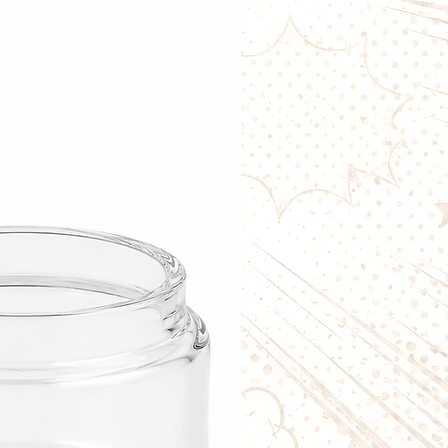
nsation glacée agréable qui
e inhalation.
vous retrouverez :
rmande et juteuse
tique du fruit du dragon
intense
rfaitement équilibrée
 vape all-day
se Fruit du Dragon Freezy Freaks
des ingrédients de qualité.
 6 mg ou 11 mg
0 ml
nçaise
G/VG
offre un excellent
estitution des saveurs, hit en
on de vapeur. Il est compatible
es cigarettes électroniques.
e e-liquide Cerise Fruit du Dragon