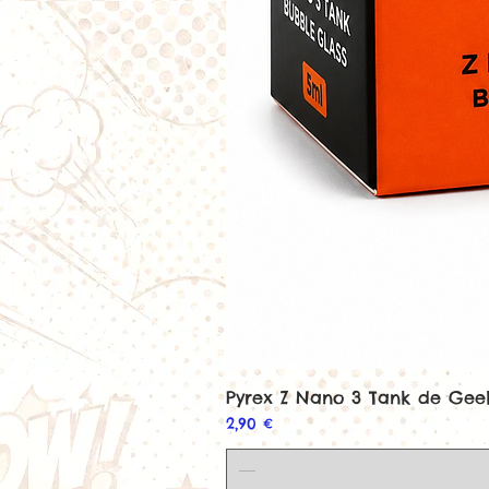
Pyrex Z Nano 3 Tank de Ge
Prix
2,90 €