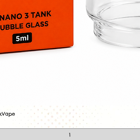
Saveur gourma
Douceur exotiq
Fraîcheur inten
Ratio PG/VG 5
Disponible en 
Compatible ave
électroniques
Fabrication fra
Idéal pour une 
Caractéristiques
Marque :
Freak
Gamme :
Freez
Nom :
Cerise F
Saveurs :
Cerise
Contenance :
1
PG/VG :
50/50
Nicotine :
3 mg,
Origine :
Franc
ekVape
Aperçu rapide
Fabrication :
Fr
Compatible ave
électroniques
Interdit aux mi