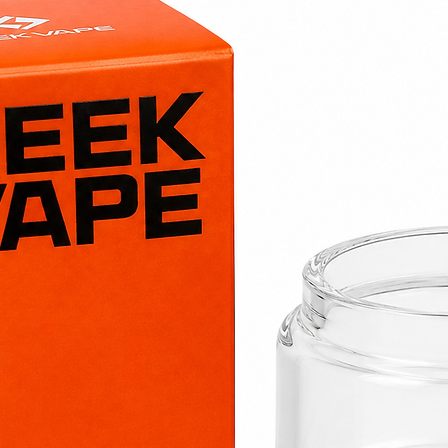
procurant une se
accompagne chaqu
À la dégustation, 
Une cerise gou
La douceur exo
Une fraîcheur 
Une recette pa
Une excellente
Composition
Le e-liquide Ceri
est élaboré avec 
PG/VG :
50/50
Nicotine :
3 mg,
Contenance :
1
Fabrication fra
Son ratio
50/50 P
compromis entre r
gorge et producti
avec la majorité d
Pourquoi choisir l
Freezy Freaks ?