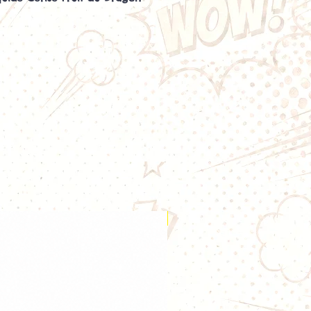
l de Freaks
se Fruit du Dragon Freezy Freaks
ocie l'intensité gourmande de la
ur exotique du fruit du dragon, le
une fraîcheur intense. Cette
fre une vape riche en saveurs,
aîchissante, idéale pour les
ides fruités glacés.
ce, ce e-liquide de la gamme
disponible en
3 mg, 6 mg et 11
afin de répondre aux besoins de
.
ite entre cerise, fruit du dragon
 dès les premières bouffées ses
Nouveauté
légèrement acidulées. Le fruit du
nsuite une touche exotique
qui équilibre parfaitement
nse caractéristique de la gamme
t compléter cette recette en