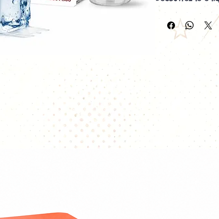
Freezy Freaks 10m
Le
e-liquide Ceri
10ml
de Freaks ass
cerise à la douce
tout sublimé par 
recette fruitée of
équilibrée et rafr
amateurs de e-liqu
Fabriqué en Fran
Freezy Freaks
est 
mg de nicotine
, 
tous les vapoteurs
Une alliance parfa
et fraîcheur
La cerise dévoile
notes sucrées et 
dragon apporte e
douce et subtile 
l'ensemble.
La fraîcheur inte
Freezy Freaks
vien