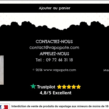
FAQ
Ajouter au panier
Quel goût retrouv
Fruit du Dragon F
Il associe une ce
douceur exotique 
accompagné d'une
Quels taux de nico
Le e-liquide est 
CONTACTEZ-NOUS
de nicotine
.
contact@vapopote.com
Quel est le ratio
​APPELEZ-NOUS
Le ratio est de
50
Tel : 09 72 66 31 18
équilibre entre s
Ce liquide est-il tr
© 2026
www.vapopote.com
Men
Oui. Comme tous 
Freezy Freaks
, il
met en valeur les 
Avec quelles cigar
compatible ?
Grâce à son rati
avec la majorité 
MTL et clearomise