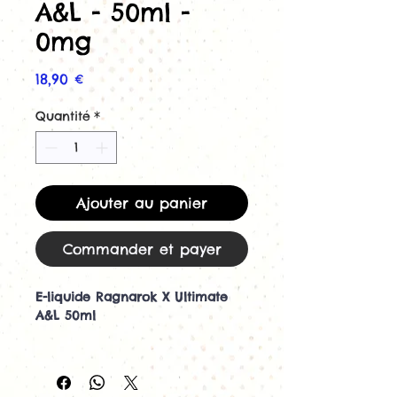
A&L - 50ml -
0mg
Prix
18,90 €
Quantité
*
Ajouter au panier
Commander et payer
E-liquide Ragnarok X Ultimate
A&L 50ml
Découvrez le Ragnarok X 50ml
de la gamme Ultimate
Le
e-liquide Ragnarok X Ultimate