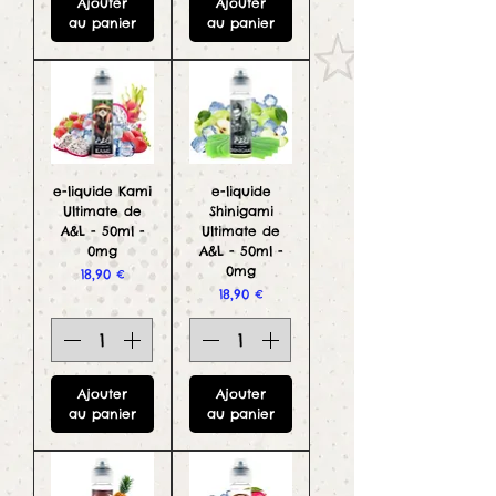
Ajouter
Ajouter
au panier
au panier
e-liquide Kami
e-liquide
Ultimate de
Shinigami
A&L - 50ml -
Ultimate de
0mg
A&L - 50ml -
0mg
Prix
18,90 €
Prix
18,90 €
Ajouter
Ajouter
au panier
au panier