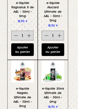
e-liquide
e-liquide
Ragnarok X de
Alucard
A&L - 50ml -
Ultimate de
0mg
A&L - 50ml -
0mg
Prix
18,90 €
Prix
18,90 €
Ajouter
Ajouter
au panier
au panier
e-liquide
e-liquide Shiva
Nagato
Ultimate de
Ultimate de
A&L - 50ml -
A&L - 50ml -
0mg
0mg
Prix
18,90 €