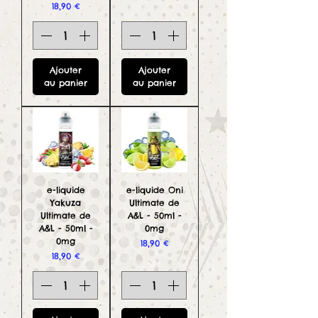
Prix
18,90 €
Ajouter
Ajouter
au panier
au panier
e-liquide
e-liquide Oni
Yakuza
Ultimate de
Ultimate de
A&L - 50ml -
A&L - 50ml -
0mg
0mg
Prix
18,90 €
Prix
18,90 €