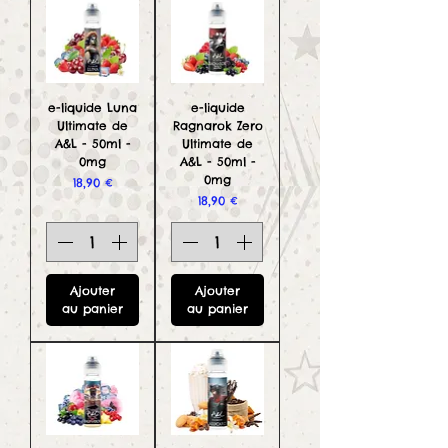
e-liquide Luna
e-liquide
Ultimate de
Ragnarok Zero
A&L - 50ml -
Ultimate de
0mg
A&L - 50ml -
0mg
Prix
18,90 €
Prix
18,90 €
Ajouter
Ajouter
au panier
au panier