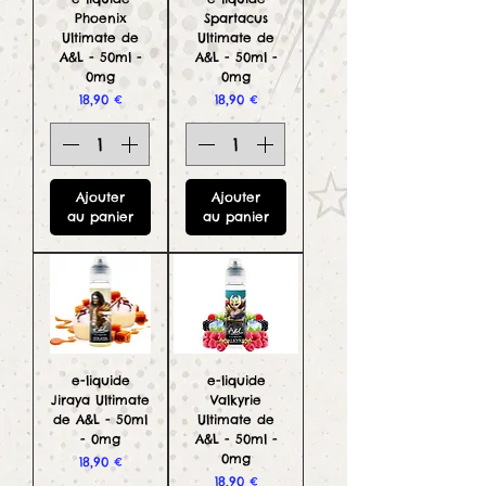
Phoenix
Spartacus
Ultimate de
Ultimate de
A&L - 50ml -
A&L - 50ml -
0mg
0mg
Prix
Prix
18,90 €
18,90 €
Ajouter
Ajouter
au panier
au panier
e-liquide
e-liquide
Jiraya Ultimate
Valkyrie
de A&L - 50ml
Ultimate de
- 0mg
A&L - 50ml -
0mg
Prix
18,90 €
Prix
18,90 €