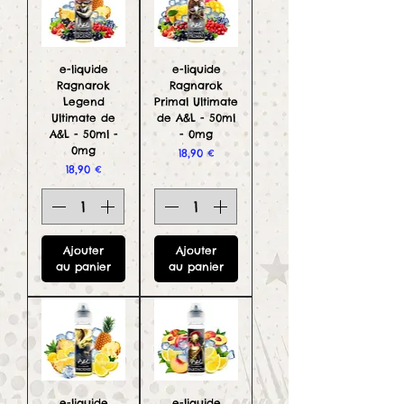
e-liquide
e-liquide
Ragnarok
Ragnarok
Legend
Primal Ultimate
Ultimate de
de A&L - 50ml
A&L - 50ml -
- 0mg
0mg
Prix
18,90 €
Prix
18,90 €
Ajouter
Ajouter
au panier
au panier
e-liquide
e-liquide