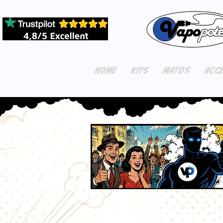
HOME
KITS
MATOS
ACC