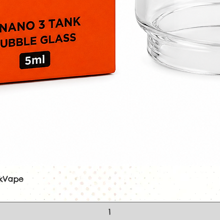
leur intensité apr
rendu aromatique 
laisser reposer l
l'ajout de nicotine
Pourquoi choisir l
Délicieux bonb
Saveur acidulé
Fraîcheur inten
Fabrication fra
Ratio 50/50 PG
Compatible ave
électroniques.
Flacon de 70 m
Jusqu'à 2 boost
Arômes surboos
Gamme Ultimat
Conseils d'utilisati
ekVape
Aperçu rapide
Agitez le flacon av
Après l'ajout d'un
secouez énergique
idéalement repo