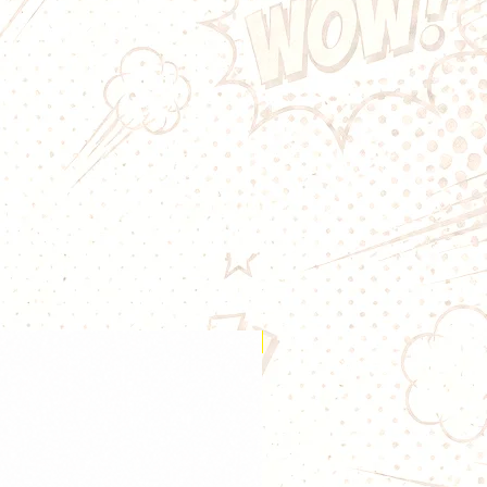
igami Ultimate 50 ml de A&L
est
nale qui associe une
pomme
açon bonbon
à une
fraîcheur
éation de la gamme Ultimate
uilibre entre gourmandise, notes
glacé, idéale pour les amateurs de
ce
, le Shinigami est proposé en
50
ans un flacon de
70 ml
, prêt à
deux boosters de nicotine
. Son
G
lui permet d'être compatible
es cigarettes électroniques.
onbon à la pomme verte ultra
Nouveauté
mate revisite la célèbre pomme
e d'une délicieuse confiserie.
:
te acidulée ;
bonbon sucré ;
ntense ;
ée, gourmande et rafraîchissante.