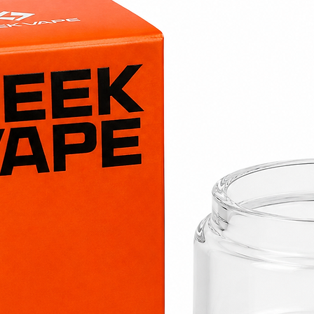
Cette recette séd
fruités frais rech
pleine de caractè
Un ratio 50/50 PG
Grâce à son rati
Glycérine Végéta
une excellente 
une vapeur équ
un hit agréable
une compatibil
clearomiseurs.
Ce ratio constitu
intensité aromati
Format 50 ml prê
Le Shinigami est 
ml contenant 50 m
Vous pouvez faci
0 mg
: prêt à 
3 mg
: ajoutez 
6 mg
: ajoutez 
Les arômes sont s