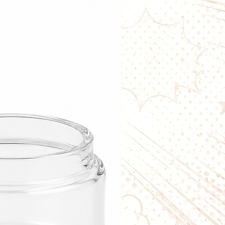
uira les amateurs de e-liquides
erchant une saveur originale et
re.
/VG polyvalent
o
50 % Propylène Glycol / 50 %
le
, le Shinigami offre :
restitution des saveurs ;
ilibrée ;
 ;
ité avec la majorité des pods et
e un excellent compromis entre
que et production de vapeur.
t à booster
conditionné dans un flacon de
70
l de liquide sans nicotine
.
lement adapter votre dosage :
vapoter.
1 booster de nicotine.
2 boosters de nicotine.
urboostés afin de conserver toute