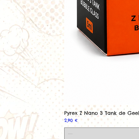
Pyrex Z Nano 3 Tank de Ge
Prix
2,90 €