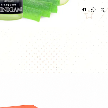
Ultimate
Le
e-liquide Shin
une recette origi
verte acidulée f
intense
. Cette cr
séduit par son éq
fruitées et effet 
saveurs vives.
Fabriqué en
Fran
ml sans nicotine
d
accueillir jusqu'à
ratio
50/50 PG/V
avec la majorité d
Une recette de b
rafraîchissante
Le Shinigami Ulti
verte sous la form
Vous retrouverez 
une pomme ver
une saveur de 
une fraîcheur i
une vape fruit