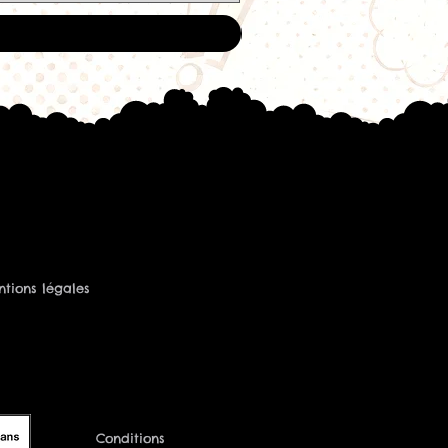
leinement.
liquide à l'abri de la chaleur, de
'humidité.
mes et Liquides
ate
mi
on, pomme verte et frais
 fruité frais
50 ml
g/ml
50/50
tions légales
ostés
l de boosters : 2
e
rançaise
Conditions