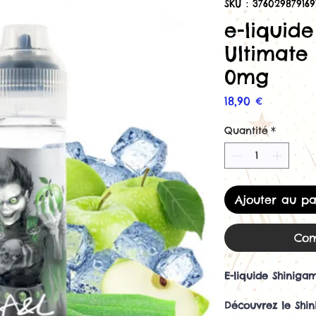
SKU : 376029879169
e-liquid
Ultimate
0mg
Prix
18,90 €
Quantité
*
Ajouter au pa
Com
E-liquide Shiniga
Découvrez le Shi