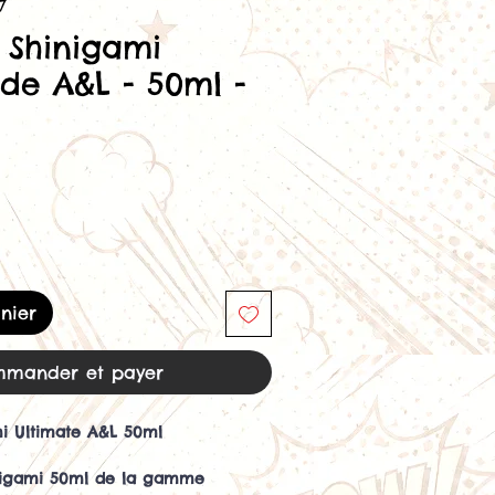
7
e Shinigami
 de A&L - 50ml -
nier
mander et payer
mi Ultimate A&L 50ml
nigami 50ml de la gamme