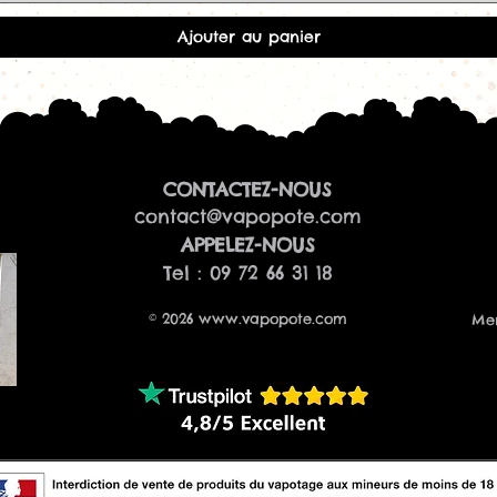
se développent p
Conservez votre e-
Ajouter au panier
la lumière et de l
Caractéristiques
Marque : A&L
Fabricant : Arô
Gamme : Ultim
Nom : Shiniga
CONTACTEZ-NOUS
Saveurs : bonb
contact@vapopote.com
Type : e-liquide
Contenance : 
​APPELEZ-NOUS
Flacon : 70 ml
Tel : 09 72 66 31 18
Nicotine : 0 m
Ratio PG/VG : 
© 2026
www.vapopote.com
Men
Arômes : surbo
Nombre maxima
Origine : Franc
Fabrication : f
Sans diacétyle
Sans parabène
Sans ambrox
Certifié AFNOR