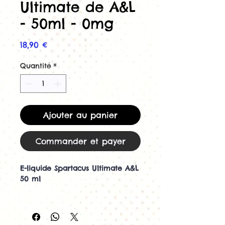
Ultimate de A&L
- 50ml - 0mg
Prix
18,90 €
Quantité
*
Ajouter au panier
Commander et payer
E-liquide Spartacus Ultimate A&L
50 ml
Découvrez le Spartacus 50 ml de
la gamme Ultimate
Le
e-liquide Spartacus Ultimate