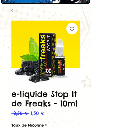
e-liquide Stop It
de Freaks - 10ml
Prix
Prix
 3,50 € 
1,50 €
original
promotionnel
Taux de Nicotine
*