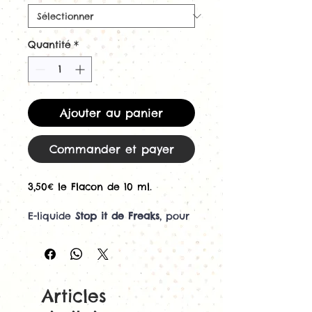
Quantité
*
Ajouter au panier
Commander et payer
3,50€ le Flacon de 10 ml.
E-liquide
Stop it de Freaks
, pour
cigarette électronique.
Le
Stop It
est un liquide au
goût
rafraîchissant
.
Articles
Savourez cette saveur unique