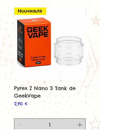
ce modèle
ici
Nouveauté
Nouveauté
Résistance BVC 1,8 Ohm pré-
instalée.
Pyrex Z Nano 3 Tank de
Tank Z Nano 3 de
GeekVape
GeekVape
Prix
Prix
2,90 €
22,90 €