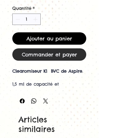
Quantité
*
Ajouter au panier
Commander et payer
Clearomiseur K1 BVC de Aspire
.
1,5 ml de capacité et
d'utilisation très facil. Il utilise
les resistances BVC ou BDC de
Aspire.
Un clearo compact
Articles
avec ces 14mm de diamètre.
similaires
Retrouvez les résistances pour