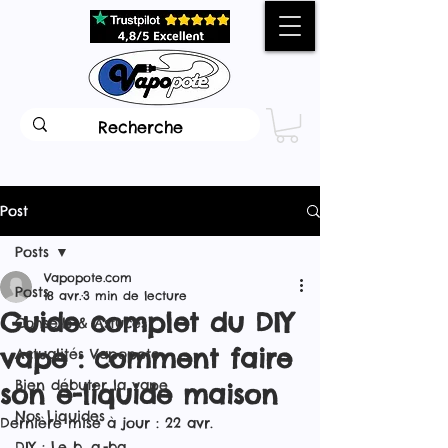
Post
Posts
Vapopote.com
Posts
18 avr.
3 min de lecture
Guide complet du DIY
Conseils & Astuces
vape : comment faire
Actualités Vapopote
Bien débuter la vape
son e-liquide maison
Nos Liquides
Dernière mise à jour :
22 avr.
DIY : Le b. a.-ba