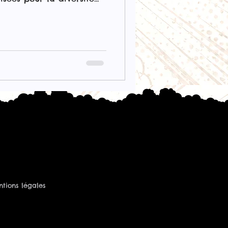
lité de ses liquides.
 prêts à l'emploi, des
ainsi que des bases et
tous les besoins des
 débutants ou confirmés.
eaks se distingue par une
inés en différents
tions légales