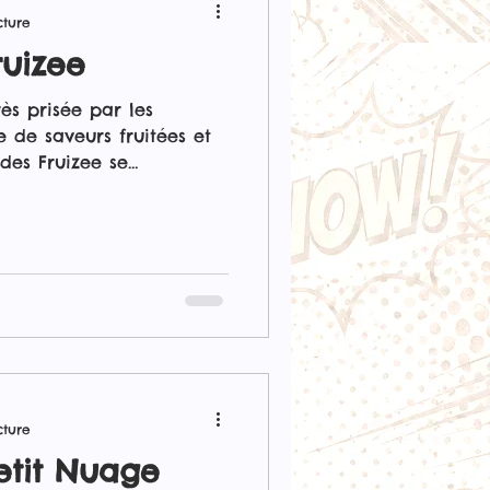
cture
ruizee
ès prisée par les
 de saveurs fruitées et
ides Fruizee se
et Xtra Fresh, une touche
e des mélanges fruités
un excellent choix pour
 vape revigorante et
formats de 50 ml, ces
ur les cigarettes
t offrent une
sante. Les e
cture
etit Nuage