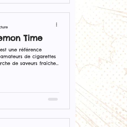
ue, ce mélange explosif
s frais
cture
Lemon Time
st une référence
 amateurs de cigarettes
rche de saveurs fraîches
ée dans les e-liquides
 Time propose des
 limonade est
tes notes fruitées pour
unique. Les e-liquides
 sur Vapopote White
limonade fraîche et
e raisins blancs jute