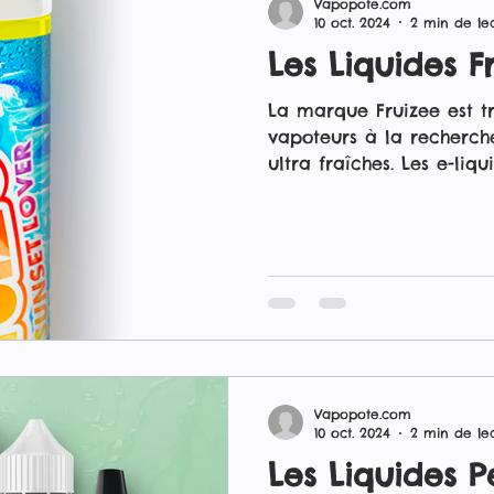
Vapopote.com
10 oct. 2024
2 min de le
Les Liquides F
La marque Fruizee est tr
vapoteurs à la recherche
ultra fraîches. Les e-liqu
distinguent par leur eff
glaciale qui accompagn
savamment dosés. C'est 
ceux qui apprécient une
intense. Disponibles en 
liquides sont parfaits po
électroniques sub-ohms e
expérience de vape puis
Vapopote.com
10 oct. 2024
2 min de le
Les Liquides P