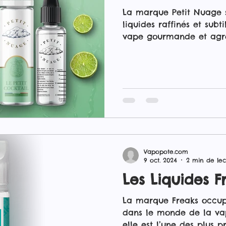
La marque Petit Nuage s
liquides raffinés et subt
vape gourmande et agré
vous trouverez une gam
aux attentes des vapoteur
amateurs de saveurs frui
gourmandes. Ces e-liqui
60 ml, parfaits pour une
satisfaisante. Les e-liqu
aperçu des saveurs les p
Pressé : Un e
Vapopote.com
9 oct. 2024
2 min de lec
Les Liquides F
La marque Freaks occup
dans le monde de la vap
elle est l’une des plus p