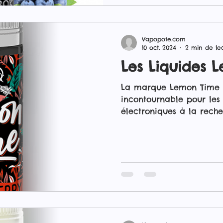
best-sellers de la marq
combine des fruits rouge
Vapopote.com
10 oct. 2024
2 min de le
Les Liquides 
La marque Lemon Time e
incontournable pour les
électroniques à la reche
et pétillantes. Spécialis
saveur limonade, Lemon
mélanges où la base de
accompagnée de différen
une expérience de vape 
Lemon Time disponibles
Grape : Un mélange de 
pétillante accompagné d