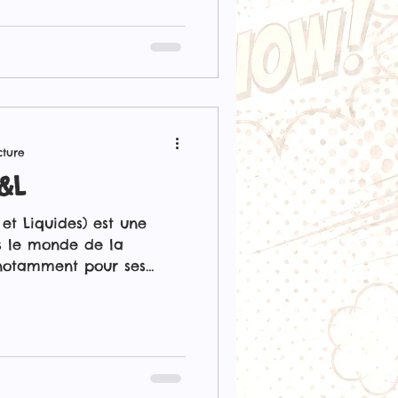
cture
&L
t Liquides) est une
s le monde de la
 notamment pour ses
t ses mélanges intenses
e une vaste gamme de e-
 les amateurs de vape,
 de fraîcheur fruitée ou
. Les e-liquides A&L
e Ragnarok : L’un des