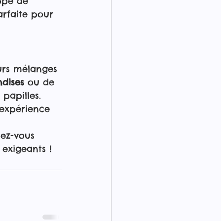
ppé de 
rfaite pour 
eurs mélanges 
dises
 ou de 
 papilles. 
 expérience 
sez-vous 
 exigeants !