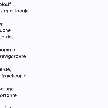
losif 
sante, idéale 
ur 
ouche 
sé des 
pomme 
revigorante 
ense, 
 fraîcheur à 
se une 
ortante, 