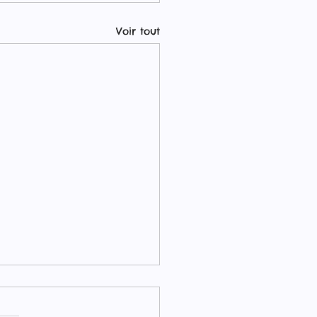
Voir tout
en Vapors by Swoke :
gamme e-liquides