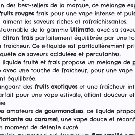
’un des best-sellers de la marque, ce mélange exp
fruits rouges
 frais pour une vape intense et puis
aiment les saveurs riches et rafraîchissantes.
ontournable de la gamme 
Ultimate
, avec sa save
 
citron frais
 parfaitement équilibrée par une t
e fraîcheur. Ce e-liquide est particulièrement pri
quête de saveurs acidulées et percutantes.
e liquide fruité et frais propose un mélange de 
e avec une touche de fraîcheur, pour une vape 
nt équilibrée.
angeant des 
fruits exotiques
 et une fraîcheur int
rfait pour une vape estivale, alliant douceur et
ée.
les amateurs de 
gourmandises
, ce liquide propo
 flottante au caramel
, une vape douce et réconf
un moment de détente sucré.