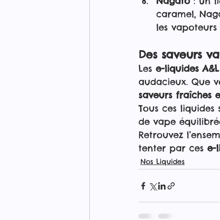
Nagato
 : Un 
caramel, Naga
les vapoteurs
Des saveurs va
Les 
e-liquides A&L
audacieux. Que v
saveurs fraîches 
Tous ces liquides
de vape équilibré
Retrouvez l’ense
tenter par ces 
e-
Nos Liquides