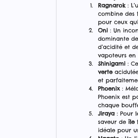
Ragnarok
 : L
combine des 
pour ceux qui 
Oni
 : Un inc
dominante de
d’acidité et d
vapoteurs en 
Shinigami
 : C
verte
 acidulé
et parfaiteme
Phoenix
 : Mél
Phoenix est pa
chaque bouff
Jiraya
 : Pour 
saveur de 
île
idéale pour 