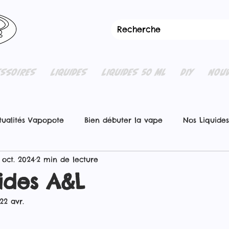
ESSOIRES
LIQUIDES
LIQUIDES 50 ML
DIY
NOUV
tualités Vapopote
Bien débuter la vape
Nos Liquides
 oct. 2024
2 min de lecture
ides A&L
22 avr.