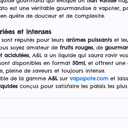
liquide gourmand qui évoque un 
flan vanillé
 na
to est une véritable gourmandise à vapoter, pa
 en quête de douceur et de complexité.
riées et intenses
 sont réputés pour leurs 
arômes puissants
 et l
ous soyez amateur de 
fruits rouges
, de 
gourman
et acidulées
, A&L a un liquide qui saura ravir vos
 sont disponibles en format 
50ml
, et offrent une
e, pleine de saveurs et toujours intense.
mble de la gamme 
A&L
 sur 
vapopote.com
 et lais
liquides
 conçus pour satisfaire les palais les plus