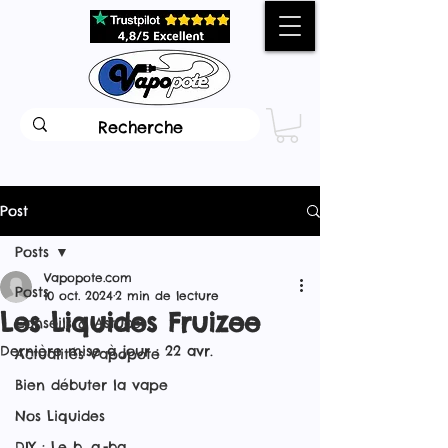
Post
Posts
Vapopote.com
Posts
10 oct. 2024
2 min de lecture
Les Liquides Fruizee
Conseils & Astuces
Dernière mise à jour :
22 avr.
Actualités Vapopote
Bien débuter la vape
Nos Liquides
DIY : Le b. a.-ba