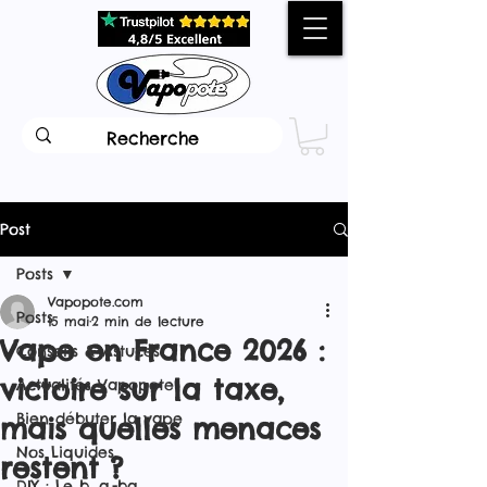
Post
Posts
Vapopote.com
Posts
15 mai
2 min de lecture
Vape en France 2026 :
Conseils & Astuces
victoire sur la taxe,
Actualités Vapopote
Bien débuter la vape
mais quelles menaces
Nos Liquides
restent ?
DIY : Le b. a.-ba