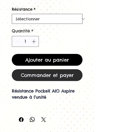
Résistance
*
Quantité
*
Ajouter au panier
Commander et payer
Résistance PockeX AIO Aspire
vendue à l’unité
Résistance de remplacement
pour le kit Aspire PockeX
La
résistance PockeX AIO de
Aspire
est spécialement conçue