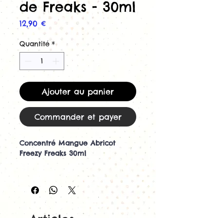
de Freaks - 30ml
Prix
12,90 €
Quantité
*
Ajouter au panier
Commander et payer
Concentré Mangue Abricot
Freezy Freaks 30ml
Découvrez le concentré Mangue
Abricot Freezy Freaks 30ml de
Freaks
Le concentré Mangue Abricot
Freezy Freaks 30ml de Freaks