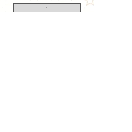
Origine
: France
Sans nicotine
– À booster si
nécessaire
Type de liquide
: E-liquide
Ajouter au panier
prêt à booster
💡
Astuce
: Ajoutez un booster
pour atteindre votre taux de
nicotine idéal et profitez de
cette explosion fruitée tout au
long de la journée.
© 2026
www.vapopote.com
​APPELEZ-NOUS
Tel :
09 72 66 31 18