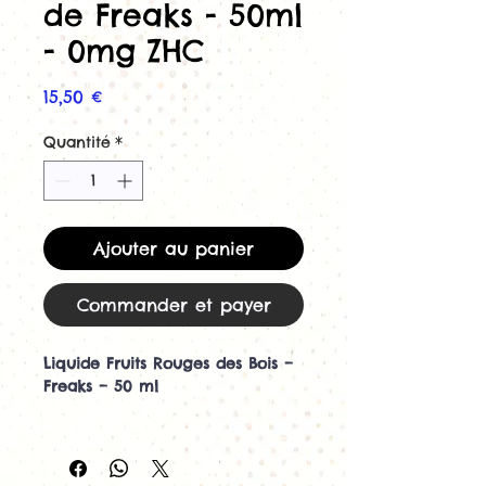
de Freaks - 50ml
- 0mg ZHC
Prix
15,50 €
Quantité
*
Ajouter au panier
Commander et payer
Liquide Fruits Rouges des Bois –
Freaks – 50 ml
Un festival sauvage de saveurs
fruitées !
Plongez en pleine nature avec