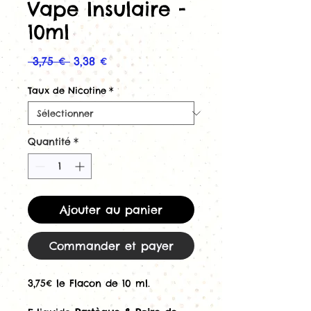
Vape Insulaire -
10ml
Prix
Prix
 3,75 € 
3,38 €
original
promotionnel
Taux de Nicotine
*
Quantité
*
Ajouter au panier
Commander et payer
3,75€ le Flacon de 10 ml.