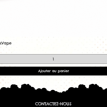
coton soit parf
commencez à u
puis augmentez
puissance idéal
Pour profiter ple
utilisez de préfér
taux de glycérine
Caractéristiques
ekVape
Aperçu rapide
Marque :
Free
Produit :
Résist
Valeur :
0,15 Ω
Technologie :
M
Fil résistif :
Kant
Mèche :
coton 
Ajouter au panier
Puissance rec
Puissance idéal
Type de vape :
Compatibilité :
Fireluke 2, Fir
Conditionnemen
CONTACTEZ-NOUS
résistances