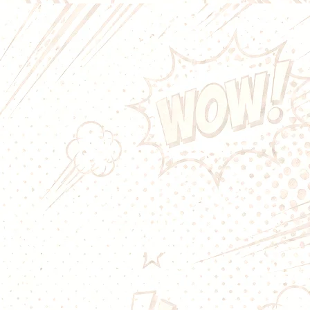
esh performante pour votre
gle Mesh 0,15 Ω Freemax
lée
X1 Mesh Coil
) est conçue pour
Fireluke Mesh
,
Fireluke M
,
e 3
et le kit
Twister 80W
. Grâce à
sh Kanthal
et à son coton
ffre une chauffe ultra rapide, une
tion des saveurs et une
peur généreuse.
la
résistance Single Mesh 0,15 Ω
e à l'unité
, vous permettant de
ment la résistance dont vous
abricant les commercialise
n
boîte de 5 résistances
.
ingle Mesh Freemax
n des premiers fabricants à
résistances Mesh. La structure en
e augmente considérablement la
e, permettant :
température très rapide ;