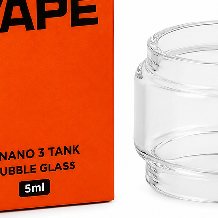
compatible avec :
Freemax Firel
Freemax Firel
Freemax Firelu
Freemax Firelu
Freemax Twiste
Pourquoi choisir 
?
Technologie M
Chauffe rapid
Excellent rend
Production de 
Coton organiqu
Idéale pour les
Vendue à l'uni
Conseils d'utilisati
Avant la première 
imbibez génér
gouttes d'e-liqu
installez la ré
remplissez le r
laissez repose