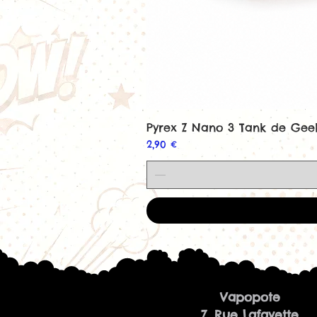
Pyrex Z Nano 3 Tank de Ge
Prix
2,90 €
Vapopote
7, Rue Lafayette