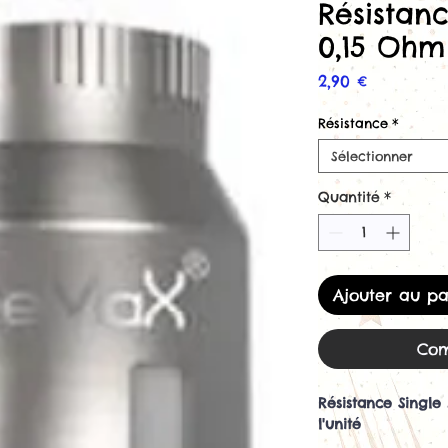
Résistan
0,15 Oh
Prix
2,90 €
Résistance
*
Sélectionner
Quantité
*
Ajouter au pa
Com
Résistance Singl
l'unité