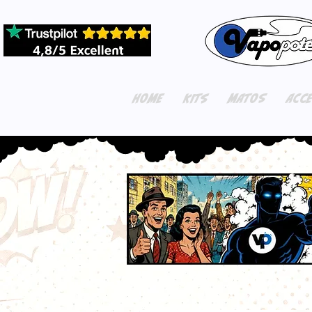
HOME
KITS
MATOS
ACC