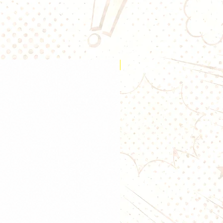
nse et abondante ;
restitution des saveurs ;
omogène du coton ;
ie supérieure aux résistances
 équipée d'un
fil résistif en Kanthal
Nouveauté
n organique
assurant une
ation en e-liquide.
e la résistance
5 Ω
est idéale pour les amateurs de
 inhalation directe.
ingle Mesh
thal
 organique
ommandée :
40 à 90 W
le :
80 W
:
DL (inhalation directe)
.
le Mesh 0,15 Ω Freemax
est