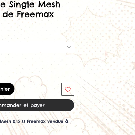
ce Single Mesh
m de Freemax
nier
mander et payer
e Mesh 0,15 Ω Freemax vendue à