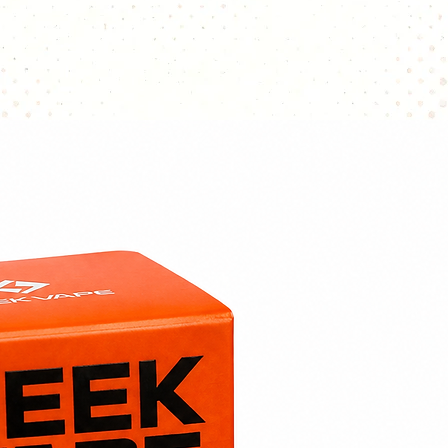
une vapeur de
une excellente 
une chauffe h
une durée de v
classiques.
La résistance est
associé à un
coto
excellente aliment
Caractéristiques d
Single Mesh X1 0,1
Cette résistance 
vape puissante en
Valeur :
0,15 Ω
Technologie :
S
Fil résistif :
Kan
Mèche :
coton
Puissance rec
Puissance idéa
Type de vape 
Compatibilité
La résistance
Sing