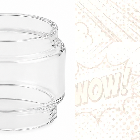
uke Mesh
uke M
ke 2
ke 3
r 80W Kit.
la résistance Single Mesh Freemax
esh haute performance
e et homogène
u des saveurs
vapeur importante
e haute qualité
 e-liquides riches en VG
té chez Vapopote
.
on
utilisation :
eusement le coton avec quelques
ide ;
sistance dans votre clearomiseur ;
éservoir ;
r entre
10 et 15 minutes
afin que le