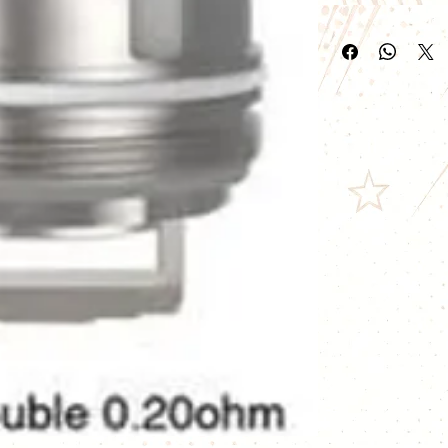
Une résistance M
Fireluke
La
résistance Sin
(également appe
les clearomiseurs
Fireluke 2
,
Fireluk
sa technologie
Me
organique, elle o
excellente restitu
production de va
Chez
Vapopote
, 
Freemax est vendu
remplacer unique
avez besoin. Le f
généralement e
La technologie S
Freemax a été l'u
démocratiser les 
maille métalliqu
surface de chauff
une montée en 