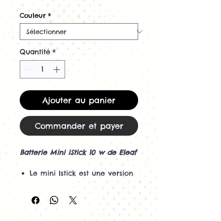
Couleur
*
Quantité
*
Ajouter au panier
Commander et payer
Batterie Mini iStick 10 w de Eleaf
Le mini Istick est une version
mini et simplifiée de la
Istick. D'une autonomie de
1050 mA et une puissance
allant jusqu'à 10 W elle à tout