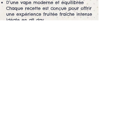
D’une vape moderne et équilibrée
Chaque recette est conçue pour offrir
une expérience fruitée fraîche intense
idéale en all day.
Les recettes incontournables
Freaks Fraîcheurs
Parmi les saveurs les plus appréciées :
Berry Fresh
Menthe Fraîche
Chaque référence possède son
identité aromatique unique tout en
conservant l’ADN frais et fruité de la
gamme Freaks Fraîcheurs.
FAQ
Quels goûts retrouve-t-on dans
Freaks Fraîcheurs Sel de Nicotine
20mg ?
La gamme propose des saveurs fruits
rouges, exotiques, agrumes, menthe
fraîche et recettes glacées premium.
Pourquoi choisir un sel de nicotine
20mg ?
Le sel de nicotine offre une