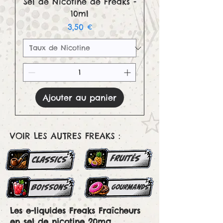
Sel de Nicotine de Freaks -
10ml
Prix
3,50 €
Ajouter au panier
VOIR LES AUTRES FREAKS :
FRUITés
classics
boissons
gourmands
Les e-liquides Freaks Fraîcheurs
en sel de nicotine 20mg