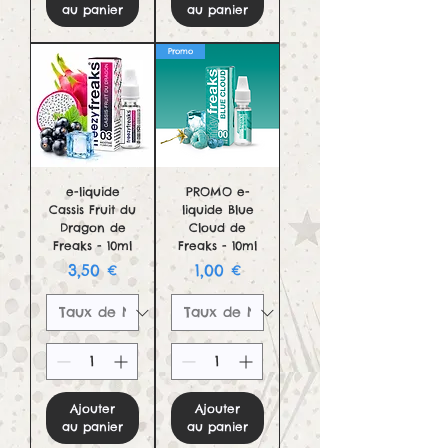
au panier
au panier
Promo
e-liquide
PROMO e-
Cassis Fruit du
liquide Blue
Dragon de
Cloud de
Freaks - 10ml
Freaks - 10ml
Prix
Prix
3,50 €
1,00 €
Ajouter
Ajouter
au panier
au panier