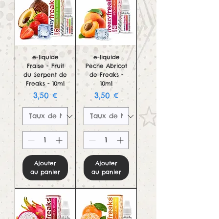
e-liquide
e-liquide
Fraise - Fruit
Peche Abricot
du Serpent de
de Freaks -
Freaks - 10ml
10ml
Prix
Prix
3,50 €
3,50 €
Ajouter
Ajouter
au panier
au panier