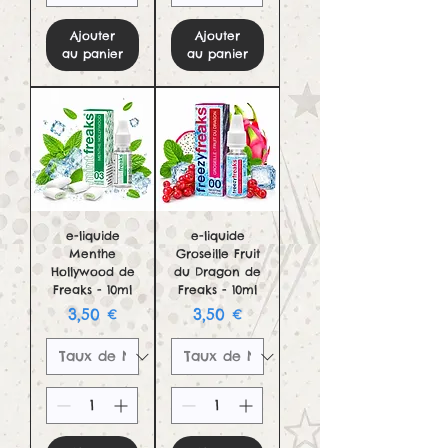
Ajouter
Ajouter
au panier
au panier
e-liquide
e-liquide
Menthe
Groseille Fruit
Hollywood de
du Dragon de
Freaks - 10ml
Freaks - 10ml
Prix
Prix
3,50 €
3,50 €