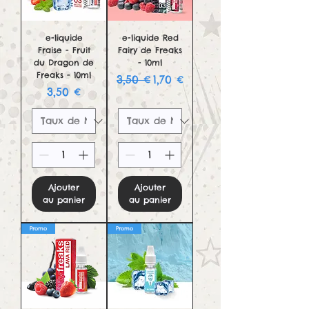
e-liquide
e-liquide Red
Fraise - Fruit
Fairy de Freaks
du Dragon de
- 10ml
Freaks - 10ml
Prix original
Prix promotionnel
3,50 €
1,70 €
Prix
3,50 €
Ajouter
Ajouter
au panier
au panier
Promo
Promo