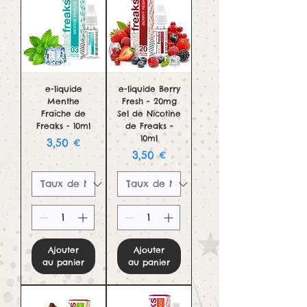
e-liquide
e-liquide Berry
Menthe
Fresh - 20mg
Fraîche de
Sel de Nicotine
Freaks - 10ml
de Freaks -
10ml
Prix
3,50 €
Prix
3,50 €
Ajouter
Ajouter
au panier
au panier