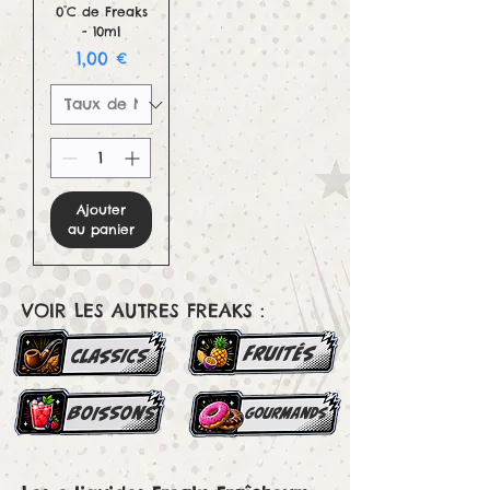
0°C de Freaks
- 10ml
Prix
1,00 €
Ajouter
au panier
VOIR LES AUTRES FREAKS :
FRUITés
classics
boissons
gourmands