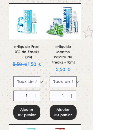
e-liquide Frost
e-liquide
0°C de Freaks
Menthe
- 10ml
Polaire de
Freaks - 10ml
Prix original
Prix promotionnel
3,50 €
1,50 €
Prix
3,50 €
Ajouter
Ajouter
au panier
au panier