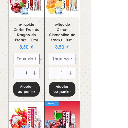
e-liquide
e-liquide
Cerise Fruit du
Citron
Dragon de
Clementine de
Freaks - 10ml
Freaks - 10ml
Prix
Prix
3,50 €
3,50 €
Ajouter
Ajouter
au panier
au panier
Promo