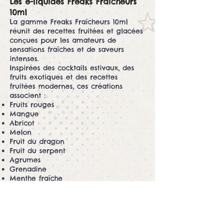
Les e-liquides Freaks Fraîcheurs
10ml
La gamme Freaks Fraîcheurs 10ml
réunit des recettes fruitées et glacées
conçues pour les amateurs de
sensations fraîches et de saveurs
intenses.
Inspirées des cocktails estivaux, des
fruits exotiques et des recettes
fruitées modernes, ces créations
associent :
Fruits rouges
Mangue
Abricot
Melon
Fruit du dragon
Fruit du serpent
Agrumes
Grenadine
Menthe fraîche
Effets glacés puissants
Chaque recette offre un équilibre
idéal entre intensité aromatique et
fraîcheur durable.