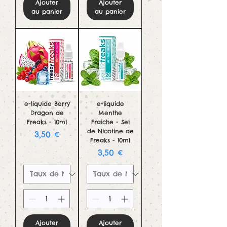
Ajouter
Ajouter
au panier
au panier
e-liquide Berry
e-liquide
Dragon de
Menthe
Freaks - 10ml
Fraiche - Sel
de Nicotine de
Prix
3,50 €
Freaks - 10ml
Prix
3,50 €
Ajouter
Ajouter