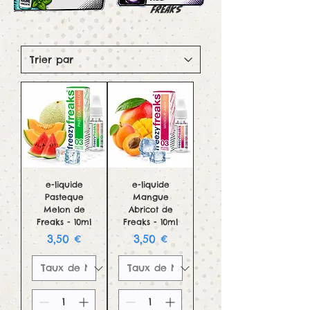
Freaks
e-liquide
e-liquide
Pasteque
Mangue
Melon de
Abricot de
Freaks - 10ml
Freaks - 10ml
Prix
Prix
3,50 €
3,50 €