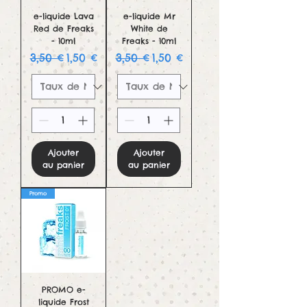
e-liquide Lava
e-liquide Mr
Red de Freaks
White de
- 10ml
Freaks - 10ml
Prix original
Prix promotionnel
Prix original
Prix promotionnel
3,50 €
1,50 €
3,50 €
1,50 €
Ajouter
Ajouter
au panier
au panier
Promo
PROMO e-
liquide Frost