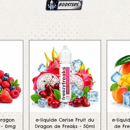
boosters
e
Aperçu rapide
Dragon
e-liquide Cerise Fruit du
e-liqu
 - 0mg
Dragon de Freaks - 50ml
de Fr