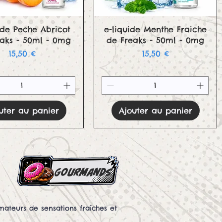
Aperçu rapide
Aperçu rapide
ide Peche Abricot
e-liquide Menthe Fraiche
eaks - 50ml - 0mg
de Freaks - 50ml - 0mg
Prix
Prix
15,50 €
15,50 €
uter au panier
Ajouter au panier
gourmands
ateurs de sensations fraîches et