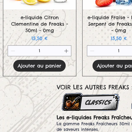
Aperçu rapide
Aperçu rapid
e-liquide Citron
e-liquide Fraise - 
Clementine de Freaks -
Serpent de Freaks
50ml - 0mg
- 0mg
Prix
Prix
15,50 €
15,50 €
Ajouter au panier
Ajouter au pa
VOIR LES AUTRES FREAKS 
classics
Les e-liquides Freaks Fraîche
La gamme Freaks Fraîcheurs 50ml re
de saveurs intenses.