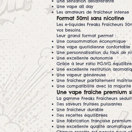
Une sensation désaltérante
Une vape all day
Les amateurs de fraîcheur intense
Format 50ml sans nicotine
Les e-liquides Freaks Fraîcheurs 50
vos besoins.
Leur grand format permet :
Une consommation économique
Une vape quotidienne confortable
Une personnalisation du taux de ni
Une excellente autonomie
Grâce à leur ratio PG/VG équilibré, 
Une excellente restitution aromati
Une vapeur généreuse
Une fraîcheur parfaitement maîtris
Une compatibilité avec la majorité
Une vape fraîche premium s
La gamme Freaks Fraîcheurs séduit
Des saveurs fruitées puissantes
Une fraîcheur durable
Des recettes équilibrées
Une fabrication française premium
Une excellente qualité aromatique
Chaque recette est pensée pour off