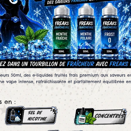
rs 50ml, des e-liquides fruités frais premium aux saveurs ex
ne vape intense, rafraîchissante et parfaitement équilibrée e
s en :
SEL DE
concentrés
NICOTINE