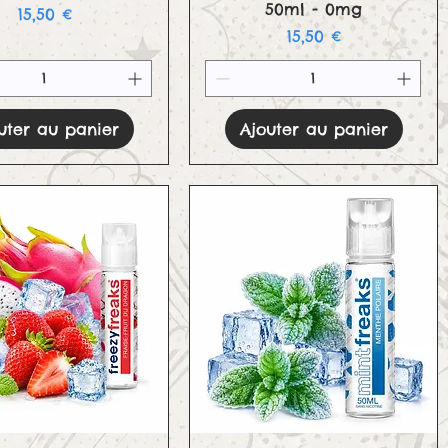
50ml - 0mg
Prix
15,50 €
Prix
15,50 €
uter au panier
Ajouter au panier