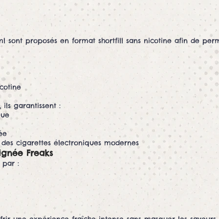
ml sont proposés en format shortfill sans nicotine afin de perm
cotine
ils garantissent :
que
ée
 des cigarettes électroniques modernes
ignée Freaks
 par :
rir une expérience fraîche intense sans masquer les saveurs f