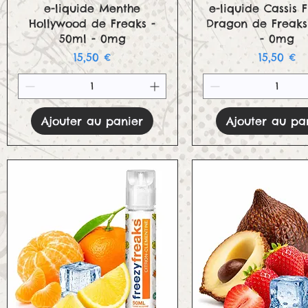
Aperçu rapide
Aperçu rapid
e-liquide Menthe
e-liquide Cassis F
Hollywood de Freaks -
Dragon de Freaks
50ml - 0mg
- 0mg
Prix
Prix
15,50 €
15,50 €
Ajouter au panier
Ajouter au pa