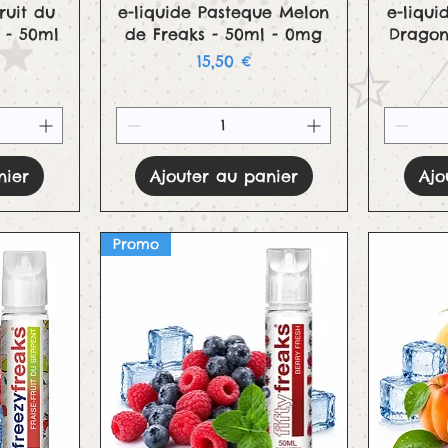
e
Aperçu rapide
ruit du
e-liquide Pasteque Melon
e-liqui
 - 50ml
de Freaks - 50ml - 0mg
Dragon
Prix
15,50 €
nier
Ajouter au panier
Ajo
Promo