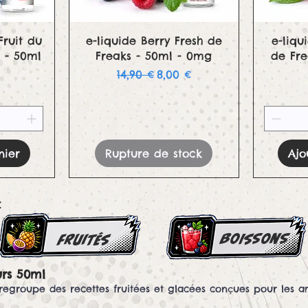
e
Aperçu rapide
Fruit du
e-liquide Berry Fresh de
e-liqu
 - 50ml
Freaks - 50ml - 0mg
de Fr
Prix original
Prix promotionnel
14,90 €
8,00 €
nier
Rupture de stock
Ajo
:
boissons
FRUITés
urs 50ml
groupe des recettes fruitées et glacées conçues pour les am