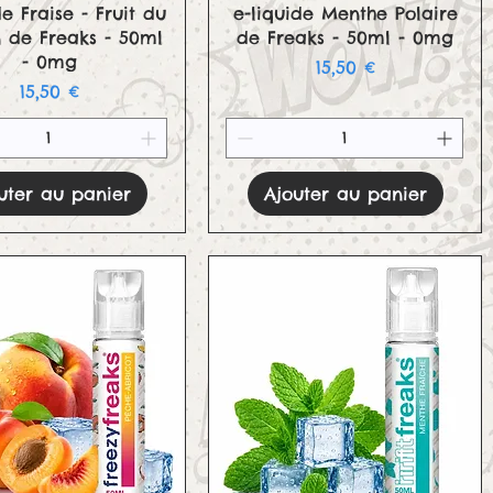
Aperçu rapide
Aperçu rapide
de Fraise - Fruit du
e-liquide Menthe Polaire
 de Freaks - 50ml
de Freaks - 50ml - 0mg
- 0mg
Prix
15,50 €
Prix
15,50 €
uter au panier
Ajouter au panier