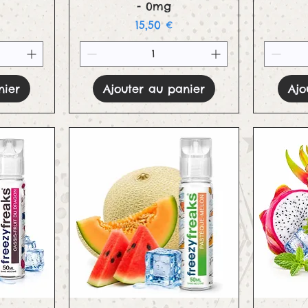
- 0mg
Prix
15,50 €
nier
Ajouter au panier
Ajo