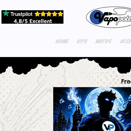
HOME
KITS
MATOS
ACC
Fre