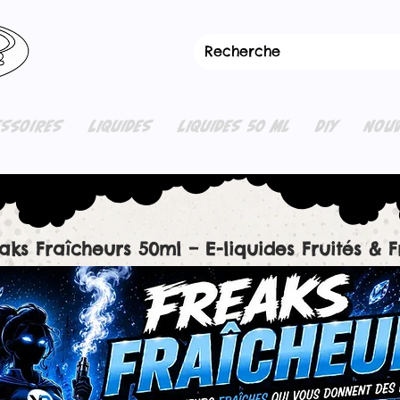
ESSOIRES
LIQUIDES
LIQUIDES 50 ML
DIY
NOUV
aks Fraîcheurs 50ml – E-liquides Fruités & F