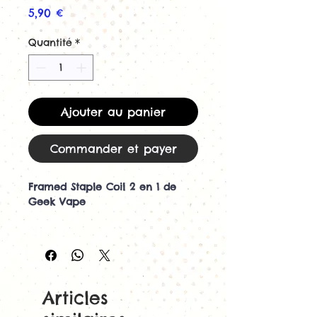
Prix
5,90 €
Quantité
*
Ajouter au panier
Commander et payer
Framed Staple Coil 2 en 1 de
Geek Vape
Boite de 2 x 4 coil préfabriquées
en Kanthal A1 et en Ni80
Composition de la boite:
4 coil Framed Staple Twisted -
Articles
Diamétre 3mm - 4 Tours - 0,2